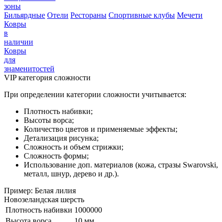
зоны
Бильярдные
Отели
Рестораны
Спортивные клубы
Мечети
Ковры
в
наличии
Ковры
для
знаменитостей
VIP категория сложности
При определении категории сложности учитывается:
Плотность набивки;
Высоты ворса;
Количество цветов и применяемые эффекты;
Детализация рисунка;
Сложность и объем стрижки;
Сложность формы;
Использование доп. материалов (кожа, стразы Swarovski,
металл, шнур, дерево и др.).
Пример: Белая лилия
Новозеландская шерсть
Плотность набивки
1000000
Высота ворса
10 мм