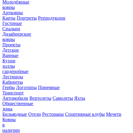
Молодёжные
ковры
Артковры
Карты
Портреты
Репродукции
Гостиные
Спальни
Дизайнерские
ковры
Проекты
Детские
Ванные
Кухни
холлы
гардеробные
Лестницы
Кабинеты
Гербы
Логотипы
Приемные
Транспорт
Автомобили
Вертолеты
Самолеты
Яхты
Общественные
зоны
Бильярдные
Отели
Рестораны
Спортивные клубы
Мечети
Ковры
в
наличии