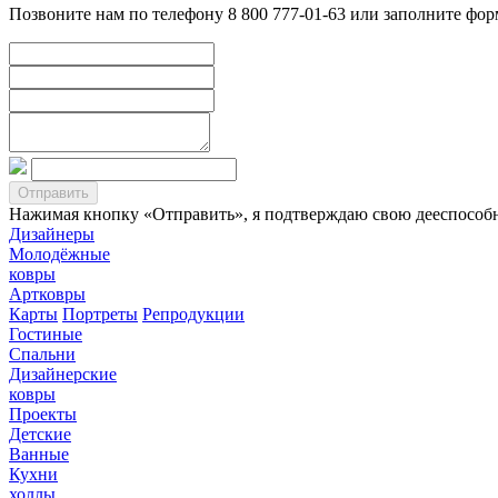
Позвоните нам по телефону 8 800 777-01-63 или заполните фо
Нажимая кнопку «Отправить», я подтверждаю свою дееспособно
Дизайнеры
Молодёжные
ковры
Артковры
Карты
Портреты
Репродукции
Гостиные
Спальни
Дизайнерские
ковры
Проекты
Детские
Ванные
Кухни
холлы