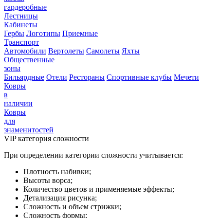
гардеробные
Лестницы
Кабинеты
Гербы
Логотипы
Приемные
Транспорт
Автомобили
Вертолеты
Самолеты
Яхты
Общественные
зоны
Бильярдные
Отели
Рестораны
Спортивные клубы
Мечети
Ковры
в
наличии
Ковры
для
знаменитостей
VIP категория сложности
При определении категории сложности учитывается:
Плотность набивки;
Высоты ворса;
Количество цветов и применяемые эффекты;
Детализация рисунка;
Сложность и объем стрижки;
Сложность формы;