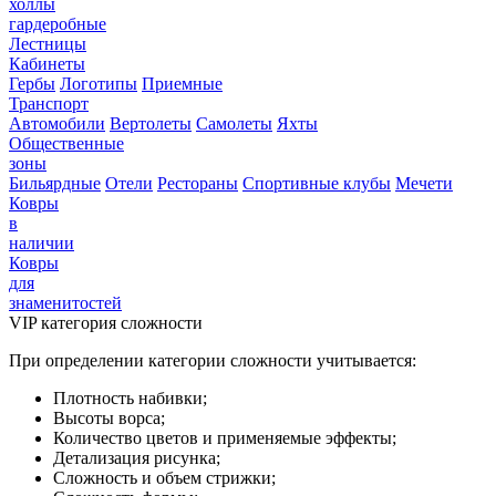
холлы
гардеробные
Лестницы
Кабинеты
Гербы
Логотипы
Приемные
Транспорт
Автомобили
Вертолеты
Самолеты
Яхты
Общественные
зоны
Бильярдные
Отели
Рестораны
Спортивные клубы
Мечети
Ковры
в
наличии
Ковры
для
знаменитостей
VIP категория сложности
При определении категории сложности учитывается:
Плотность набивки;
Высоты ворса;
Количество цветов и применяемые эффекты;
Детализация рисунка;
Сложность и объем стрижки;