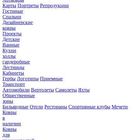
Карты
Портреты
Репродукции
Гостиные
Спальни
Дизайнерские
ковры
Проекты
Детские
Ванные
Кухни
холлы
гардеробные
Лестницы
Кабинеты
Гербы
Логотипы
Приемные
Транспорт
Автомобили
Вертолеты
Самолеты
Яхты
Общественные
зоны
Бильярдные
Отели
Рестораны
Спортивные клубы
Мечети
Ковры
в
наличии
Ковры
для