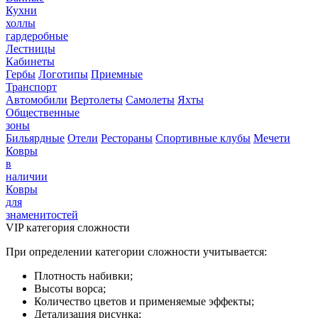
Кухни
холлы
гардеробные
Лестницы
Кабинеты
Гербы
Логотипы
Приемные
Транспорт
Автомобили
Вертолеты
Самолеты
Яхты
Общественные
зоны
Бильярдные
Отели
Рестораны
Спортивные клубы
Мечети
Ковры
в
наличии
Ковры
для
знаменитостей
VIP категория сложности
При определении категории сложности учитывается:
Плотность набивки;
Высоты ворса;
Количество цветов и применяемые эффекты;
Детализация рисунка;