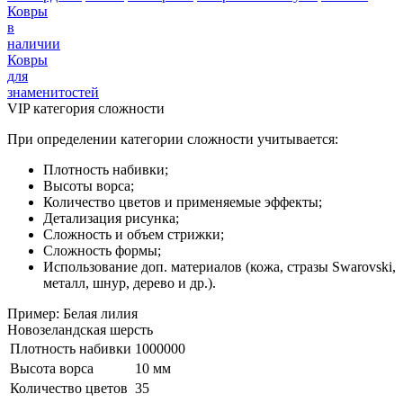
Ковры
в
наличии
Ковры
для
знаменитостей
VIP категория сложности
При определении категории сложности учитывается:
Плотность набивки;
Высоты ворса;
Количество цветов и применяемые эффекты;
Детализация рисунка;
Сложность и объем стрижки;
Сложность формы;
Использование доп. материалов (кожа, стразы Swarovski,
металл, шнур, дерево и др.).
Пример: Белая лилия
Новозеландская шерсть
Плотность набивки
1000000
Высота ворса
10 мм
Количество цветов
35