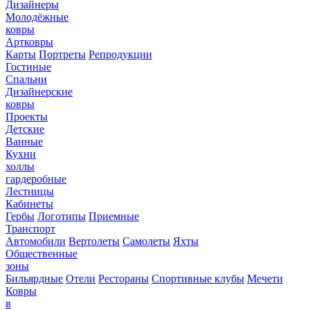
Дизайнеры
Молодёжные
ковры
Артковры
Карты
Портреты
Репродукции
Гостиные
Спальни
Дизайнерские
ковры
Проекты
Детские
Ванные
Кухни
холлы
гардеробные
Лестницы
Кабинеты
Гербы
Логотипы
Приемные
Транспорт
Автомобили
Вертолеты
Самолеты
Яхты
Общественные
зоны
Бильярдные
Отели
Рестораны
Спортивные клубы
Мечети
Ковры
в