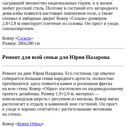
сыгравший множество национальных героев, и в жизни
любит русский стиль. Поэтому в гостиной его загородного
дома-избы появится настоящее пшеничное поле, а также
сеновал и амбарные двери! Ковер «Сизаль» размером
2,8×2,8 м имитирует плетение из соломы. Он прост в уходе,
гипоаллергенен.
Ковер «
Сизаль
»
Размер: 280x280 см
Ремонт для всей семьи для Юрия Назарова
Ремонт на даче Юрия Назарова. Его гостиная, где обычно
собирается большая семья народного артиста, полностью
преобразится: здесь появится камин и роскошная фреска
на всю стену. Ковер «Образ» изготовлен по индивидуальному
проекту дизайнера. Размер 1,9×2,9 м, материал —
новозеландская шерсть с рисунком из вискозы. Ковер мягко
располагает к отдыху в каминной зоне гостиной. Он прост
в уходе и хорошо сочетается с растительными мотивами
на стенах.
Ковер «
Ковер Образ
»