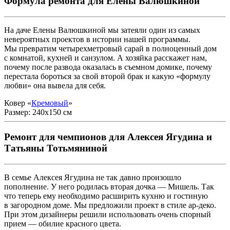
Формула ремонта для Елены Валюшкиной
На даче Елены Валюшкиной мы затеяли один из самых
невероятных проектов в истории нашей программы.
Мы превратим четырехметровый сарай в полноценный дом
с комнатой, кухней и санзулом. А хозяйка расскажет нам,
почему после развода оказалась в съемном домике, почему
перестала бороться за свой второй брак и какую «формулу
любви» она вывела для себя.
Ковер «
Кремовый
»
Размер: 240x150 см
Ремонт для чемпионов для Алексея Ягудина и
Татьяны Тотьмяниной
В семье Алексея Ягудина не так давно произошло
пополнение. У него родилась вторая дочка — Мишель. Так
что теперь ему необходимо расширить кухню и гостиную
в загородном доме. Мы предложили проект в стиле ар-деко.
При этом дизайнеры решили использовать очень спорный
прием — обилие красного цвета.