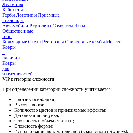
Лестницы
Кабинеты
Гербы
Логотипы
Приемные
Транспорт
Автомобили
Вертолеты
Самолеты
Яхты
Общественные
зоны
Бильярдные
Отели
Рестораны
Спортивные клубы
Мечети
Ковры
в
наличии
Ковры
для
знаменитостей
VIP категория сложности
При определении категории сложности учитывается:
Плотность набивки;
Высоты ворса;
Количество цветов и применяемые эффекты;
Детализация рисунка;
Сложность и объем стрижки;
Сложность формы;
Использование доп. материалов (кожа, стразы Swarovski,