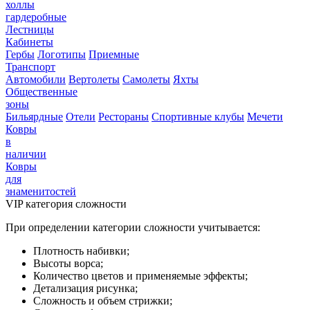
холлы
гардеробные
Лестницы
Кабинеты
Гербы
Логотипы
Приемные
Транспорт
Автомобили
Вертолеты
Самолеты
Яхты
Общественные
зоны
Бильярдные
Отели
Рестораны
Спортивные клубы
Мечети
Ковры
в
наличии
Ковры
для
знаменитостей
VIP категория сложности
При определении категории сложности учитывается:
Плотность набивки;
Высоты ворса;
Количество цветов и применяемые эффекты;
Детализация рисунка;
Сложность и объем стрижки;