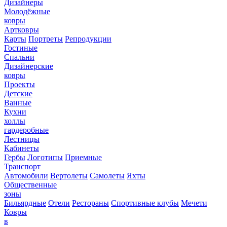
Дизайнеры
Молодёжные
ковры
Артковры
Карты
Портреты
Репродукции
Гостиные
Спальни
Дизайнерские
ковры
Проекты
Детские
Ванные
Кухни
холлы
гардеробные
Лестницы
Кабинеты
Гербы
Логотипы
Приемные
Транспорт
Автомобили
Вертолеты
Самолеты
Яхты
Общественные
зоны
Бильярдные
Отели
Рестораны
Спортивные клубы
Мечети
Ковры
в