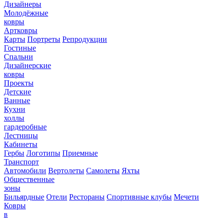
Дизайнеры
Молодёжные
ковры
Артковры
Карты
Портреты
Репродукции
Гостиные
Спальни
Дизайнерские
ковры
Проекты
Детские
Ванные
Кухни
холлы
гардеробные
Лестницы
Кабинеты
Гербы
Логотипы
Приемные
Транспорт
Автомобили
Вертолеты
Самолеты
Яхты
Общественные
зоны
Бильярдные
Отели
Рестораны
Спортивные клубы
Мечети
Ковры
в