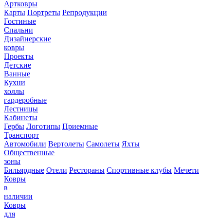
Артковры
Карты
Портреты
Репродукции
Гостиные
Спальни
Дизайнерские
ковры
Проекты
Детские
Ванные
Кухни
холлы
гардеробные
Лестницы
Кабинеты
Гербы
Логотипы
Приемные
Транспорт
Автомобили
Вертолеты
Самолеты
Яхты
Общественные
зоны
Бильярдные
Отели
Рестораны
Спортивные клубы
Мечети
Ковры
в
наличии
Ковры
для