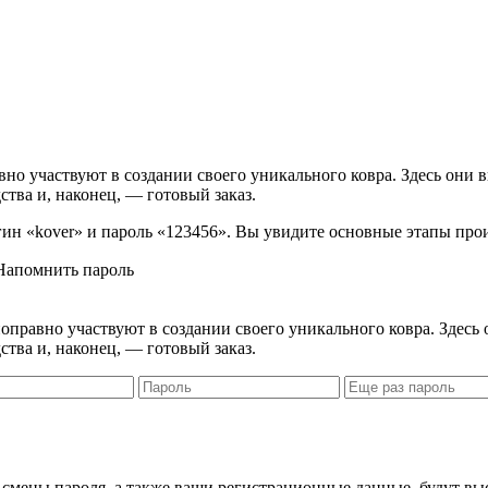
вно участвуют в создании своего уникального ковра. Здесь они 
ства и, наконец, — готовый заказ.
логин «kover» и пароль «123456». Вы увидите основные этапы про
Напомнить пароль
правно участвуют в создании своего уникального ковра. Здесь 
ства и, наконец, — готовый заказ.
я смены пароля, а также ваши регистрационные данные, будут вы