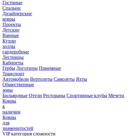
Гостиные
Спальни
Дизайнерские
ковры
Проекты
Детские
Ванные
Кухни
холлы
гардеробные
Лестницы
Кабинеты
Гербы
Логотипы
Приемные
Транспорт
Автомобили
Вертолеты
Самолеты
Яхты
Общественные
зоны
Бильярдные
Отели
Рестораны
Спортивные клубы
Мечети
Ковры
в
наличии
Ковры
для
знаменитостей
VIP категория сложности