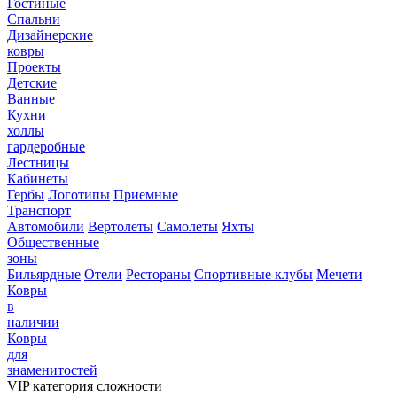
Гостиные
Спальни
Дизайнерские
ковры
Проекты
Детские
Ванные
Кухни
холлы
гардеробные
Лестницы
Кабинеты
Гербы
Логотипы
Приемные
Транспорт
Автомобили
Вертолеты
Самолеты
Яхты
Общественные
зоны
Бильярдные
Отели
Рестораны
Спортивные клубы
Мечети
Ковры
в
наличии
Ковры
для
знаменитостей
VIP категория сложности