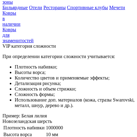
зоны
Бильярдные
Отели
Рестораны
Спортивные клубы
Мечети
Ковры
в
наличии
Ковры
для
знаменитостей
VIP категория сложности
При определении категории сложности учитывается:
Плотность набивки;
Высоты ворса;
Количество цветов и применяемые эффекты;
Детализация рисунка;
Сложность и объем стрижки;
Сложность формы;
Использование доп. материалов (кожа, стразы Swarovski,
металл, шнур, дерево и др.).
Пример: Белая лилия
Новозеландская шерсть
Плотность набивки
1000000
Высота ворса
10 мм