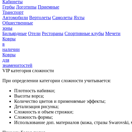
Кабинеты
Гербы
Логотипы
Приемные
Транспорт
Автомобили
Вертолеты
Самолеты
Яхты
Общественные
зоны
Бильярдные
Отели
Рестораны
Спортивные клубы
Мечети
Ковры
в
наличии
Ковры
для
знаменитостей
VIP категория сложности
При определении категории сложности учитывается:
Плотность набивки;
Высоты ворса;
Количество цветов и применяемые эффекты;
Детализация рисунка;
Сложность и объем стрижки;
Сложность формы;
Использование доп. материалов (кожа, стразы Swarovski, м