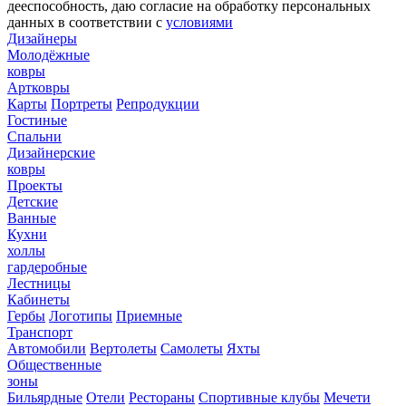
дееспособность, даю согласие на обработку персональных
данных в соответствии с
условиями
Дизайнеры
Молодёжные
ковры
Артковры
Карты
Портреты
Репродукции
Гостиные
Спальни
Дизайнерские
ковры
Проекты
Детские
Ванные
Кухни
холлы
гардеробные
Лестницы
Кабинеты
Гербы
Логотипы
Приемные
Транспорт
Автомобили
Вертолеты
Самолеты
Яхты
Общественные
зоны
Бильярдные
Отели
Рестораны
Спортивные клубы
Мечети