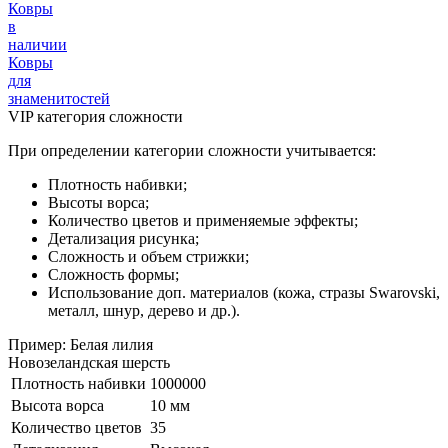
Ковры
в
наличии
Ковры
для
знаменитостей
VIP категория сложности
При определении категории сложности учитывается:
Плотность набивки;
Высоты ворса;
Количество цветов и применяемые эффекты;
Детализация рисунка;
Сложность и объем стрижки;
Сложность формы;
Использование доп. материалов (кожа, стразы Swarovski,
металл, шнур, дерево и др.).
Пример: Белая лилия
Новозеландская шерсть
Плотность набивки
1000000
Высота ворса
10 мм
Количество цветов
35