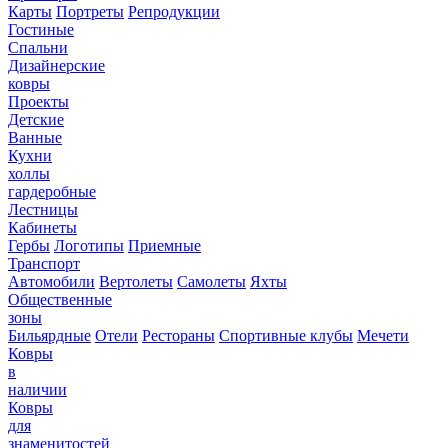
Карты
Портреты
Репродукции
Гостиные
Спальни
Дизайнерские
ковры
Проекты
Детские
Ванные
Кухни
холлы
гардеробные
Лестницы
Кабинеты
Гербы
Логотипы
Приемные
Транспорт
Автомобили
Вертолеты
Самолеты
Яхты
Общественные
зоны
Бильярдные
Отели
Рестораны
Спортивные клубы
Мечети
Ковры
в
наличии
Ковры
для
знаменитостей