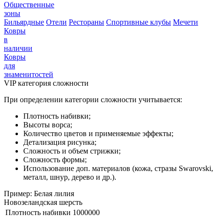
Общественные
зоны
Бильярдные
Отели
Рестораны
Спортивные клубы
Мечети
Ковры
в
наличии
Ковры
для
знаменитостей
VIP категория сложности
При определении категории сложности учитывается:
Плотность набивки;
Высоты ворса;
Количество цветов и применяемые эффекты;
Детализация рисунка;
Сложность и объем стрижки;
Сложность формы;
Использование доп. материалов (кожа, стразы Swarovski,
металл, шнур, дерево и др.).
Пример: Белая лилия
Новозеландская шерсть
Плотность набивки
1000000