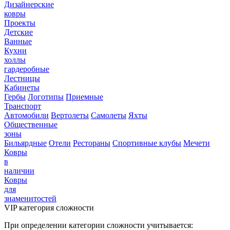
Дизайнерские
ковры
Проекты
Детские
Ванные
Кухни
холлы
гардеробные
Лестницы
Кабинеты
Гербы
Логотипы
Приемные
Транспорт
Автомобили
Вертолеты
Самолеты
Яхты
Общественные
зоны
Бильярдные
Отели
Рестораны
Спортивные клубы
Мечети
Ковры
в
наличии
Ковры
для
знаменитостей
VIP категория сложности
При определении категории сложности учитывается: