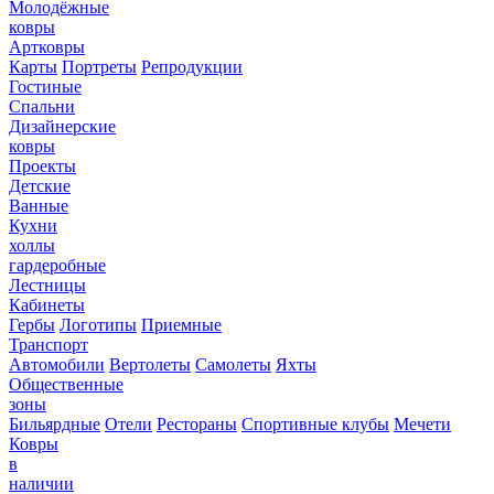
Молодёжные
ковры
Артковры
Карты
Портреты
Репродукции
Гостиные
Спальни
Дизайнерские
ковры
Проекты
Детские
Ванные
Кухни
холлы
гардеробные
Лестницы
Кабинеты
Гербы
Логотипы
Приемные
Транспорт
Автомобили
Вертолеты
Самолеты
Яхты
Общественные
зоны
Бильярдные
Отели
Рестораны
Спортивные клубы
Мечети
Ковры
в
наличии