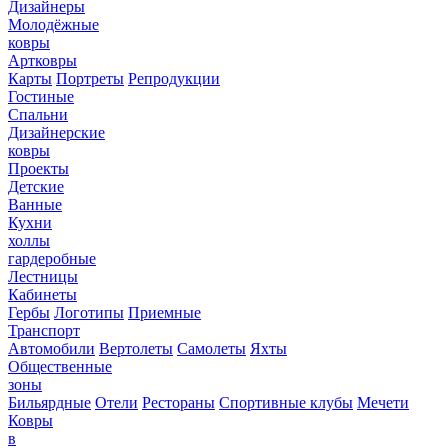
Дизайнеры
Молодёжные
ковры
Артковры
Карты
Портреты
Репродукции
Гостиные
Спальни
Дизайнерские
ковры
Проекты
Детские
Ванные
Кухни
холлы
гардеробные
Лестницы
Кабинеты
Гербы
Логотипы
Приемные
Транспорт
Автомобили
Вертолеты
Самолеты
Яхты
Общественные
зоны
Бильярдные
Отели
Рестораны
Спортивные клубы
Мечети
Ковры
в