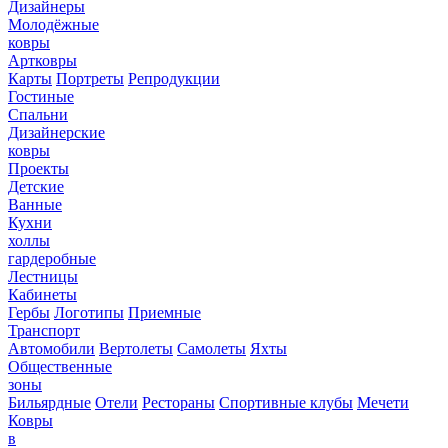
Дизайнеры
Молодёжные
ковры
Артковры
Карты
Портреты
Репродукции
Гостиные
Спальни
Дизайнерские
ковры
Проекты
Детские
Ванные
Кухни
холлы
гардеробные
Лестницы
Кабинеты
Гербы
Логотипы
Приемные
Транспорт
Автомобили
Вертолеты
Самолеты
Яхты
Общественные
зоны
Бильярдные
Отели
Рестораны
Спортивные клубы
Мечети
Ковры
в