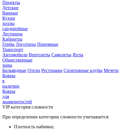
Проекты
Детские
Ванные
Кухни
холлы
гардеробные
Лестницы
Кабинеты
Гербы
Логотипы
Приемные
Транспорт
Автомобили
Вертолеты
Самолеты
Яхты
Общественные
зоны
Бильярдные
Отели
Рестораны
Спортивные клубы
Мечети
Ковры
в
наличии
Ковры
для
знаменитостей
VIP категория сложности
При определении категории сложности учитывается:
Плотность набивки;