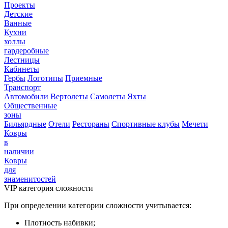
Проекты
Детские
Ванные
Кухни
холлы
гардеробные
Лестницы
Кабинеты
Гербы
Логотипы
Приемные
Транспорт
Автомобили
Вертолеты
Самолеты
Яхты
Общественные
зоны
Бильярдные
Отели
Рестораны
Спортивные клубы
Мечети
Ковры
в
наличии
Ковры
для
знаменитостей
VIP категория сложности
При определении категории сложности учитывается:
Плотность набивки;