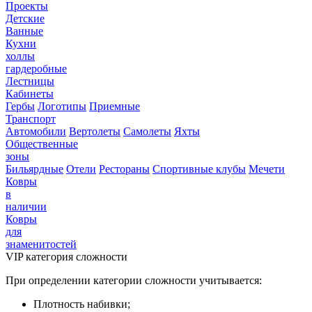
Проекты
Детские
Ванные
Кухни
холлы
гардеробные
Лестницы
Кабинеты
Гербы
Логотипы
Приемные
Транспорт
Автомобили
Вертолеты
Самолеты
Яхты
Общественные
зоны
Бильярдные
Отели
Рестораны
Спортивные клубы
Мечети
Ковры
в
наличии
Ковры
для
знаменитостей
VIP категория сложности
При определении категории сложности учитывается:
Плотность набивки;