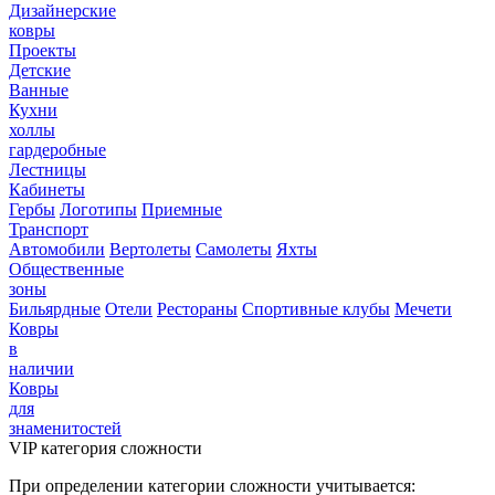
Дизайнерские
ковры
Проекты
Детские
Ванные
Кухни
холлы
гардеробные
Лестницы
Кабинеты
Гербы
Логотипы
Приемные
Транспорт
Автомобили
Вертолеты
Самолеты
Яхты
Общественные
зоны
Бильярдные
Отели
Рестораны
Спортивные клубы
Мечети
Ковры
в
наличии
Ковры
для
знаменитостей
VIP категория сложности
При определении категории сложности учитывается: