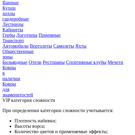
Ванные
Кухни
холлы
гардеробные
Лестницы
Кабинеты
Гербы
Логотипы
Приемные
Транспорт
Автомобили
Вертолеты
Самолеты
Яхты
Общественные
зоны
Бильярдные
Отели
Рестораны
Спортивные клубы
Мечети
Ковры
в
наличии
Ковры
для
знаменитостей
VIP категория сложности
При определении категории сложности учитывается:
Плотность набивки;
Высоты ворса;
Количество цветов и применяемые эффекты;