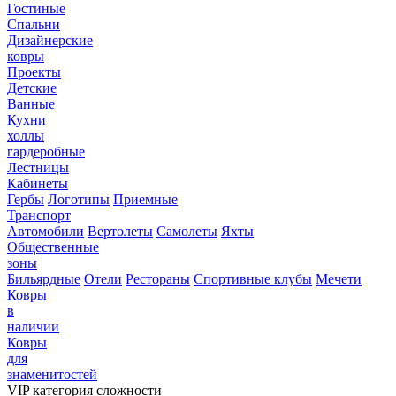
Гостиные
Спальни
Дизайнерские
ковры
Проекты
Детские
Ванные
Кухни
холлы
гардеробные
Лестницы
Кабинеты
Гербы
Логотипы
Приемные
Транспорт
Автомобили
Вертолеты
Самолеты
Яхты
Общественные
зоны
Бильярдные
Отели
Рестораны
Спортивные клубы
Мечети
Ковры
в
наличии
Ковры
для
знаменитостей
VIP категория сложности