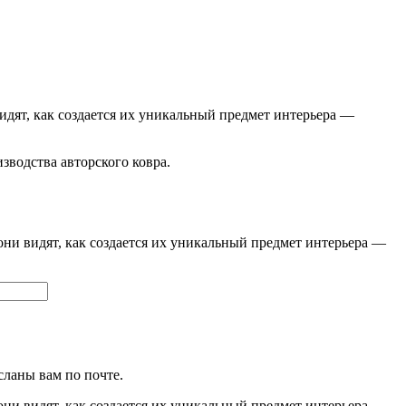
видят, как создается их уникальный предмет интерьера —
изводства авторского ковра.
они видят, как создается их уникальный предмет интерьера —
сланы вам по почте.
они видят, как создается их уникальный предмет интерьера —