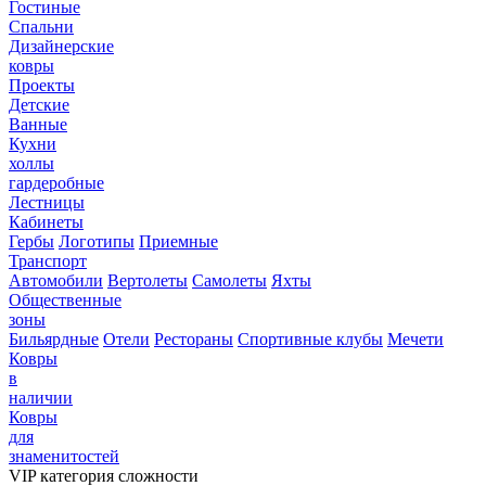
Гостиные
Спальни
Дизайнерские
ковры
Проекты
Детские
Ванные
Кухни
холлы
гардеробные
Лестницы
Кабинеты
Гербы
Логотипы
Приемные
Транспорт
Автомобили
Вертолеты
Самолеты
Яхты
Общественные
зоны
Бильярдные
Отели
Рестораны
Спортивные клубы
Мечети
Ковры
в
наличии
Ковры
для
знаменитостей
VIP категория сложности