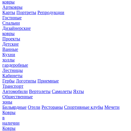
ковры
Артковры
Карты
Портреты
Репродукции
Гостиные
Спальни
Дизайнерские
ковры
Проекты
Детские
Ванные
Кухни
холлы
гардеробные
Лестницы
Кабинеты
Гербы
Логотипы
Приемные
Транспорт
Автомобили
Вертолеты
Самолеты
Яхты
Общественные
зоны
Бильярдные
Отели
Рестораны
Спортивные клубы
Мечети
Ковры
в
наличии
Ковры