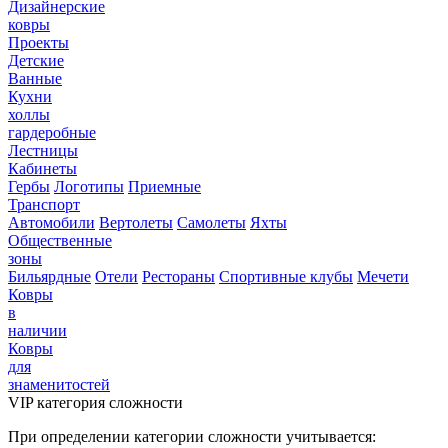
Дизайнерские
ковры
Проекты
Детские
Ванные
Кухни
холлы
гардеробные
Лестницы
Кабинеты
Гербы
Логотипы
Приемные
Транспорт
Автомобили
Вертолеты
Самолеты
Яхты
Общественные
зоны
Бильярдные
Отели
Рестораны
Спортивные клубы
Мечети
Ковры
в
наличии
Ковры
для
знаменитостей
VIP категория сложности
При определении категории сложности учитывается: