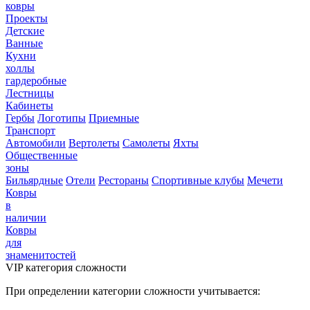
ковры
Проекты
Детские
Ванные
Кухни
холлы
гардеробные
Лестницы
Кабинеты
Гербы
Логотипы
Приемные
Транспорт
Автомобили
Вертолеты
Самолеты
Яхты
Общественные
зоны
Бильярдные
Отели
Рестораны
Спортивные клубы
Мечети
Ковры
в
наличии
Ковры
для
знаменитостей
VIP категория сложности
При определении категории сложности учитывается: