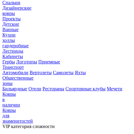
Спальни
Дизайнерские
ковры
Проекты
Детские
Ванные
Кухни
холлы
гардеробные
Лестницы
Кабинеты
Гербы
Логотипы
Приемные
Транспорт
Автомобили
Вертолеты
Самолеты
Яхты
Общественные
зоны
Бильярдные
Отели
Рестораны
Спортивные клубы
Мечети
Ковры
в
наличии
Ковры
для
знаменитостей
VIP категория сложности