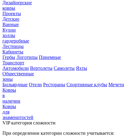
Дизайнерские
ковры
Проекты
Детские
Ванные
Кухни
холлы
гардеробные
Лестницы
Кабинеты
Гербы
Логотипы
Приемные
Транспорт
Автомобили
Вертолеты
Самолеты
Яхты
Общественные
зоны
Бильярдные
Отели
Рестораны
Спортивные клубы
Мечети
Ковры
в
наличии
Ковры
для
знаменитостей
VIP категория сложности
При определении категории сложности учитывается: