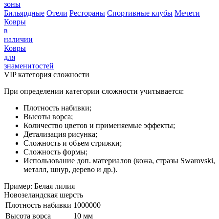
зоны
Бильярдные
Отели
Рестораны
Спортивные клубы
Мечети
Ковры
в
наличии
Ковры
для
знаменитостей
VIP категория сложности
При определении категории сложности учитывается:
Плотность набивки;
Высоты ворса;
Количество цветов и применяемые эффекты;
Детализация рисунка;
Сложность и объем стрижки;
Сложность формы;
Использование доп. материалов (кожа, стразы Swarovski,
металл, шнур, дерево и др.).
Пример: Белая лилия
Новозеландская шерсть
Плотность набивки
1000000
Высота ворса
10 мм