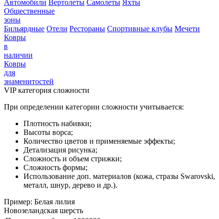
Автомобили
Вертолеты
Самолеты
Яхты
Общественные
зоны
Бильярдные
Отели
Рестораны
Спортивные клубы
Мечети
Ковры
в
наличии
Ковры
для
знаменитостей
VIP категория сложности
При определении категории сложности учитывается:
Плотность набивки;
Высоты ворса;
Количество цветов и применяемые эффекты;
Детализация рисунка;
Сложность и объем стрижки;
Сложность формы;
Использование доп. материалов (кожа, стразы Swarovski,
металл, шнур, дерево и др.).
Пример: Белая лилия
Новозеландская шерсть