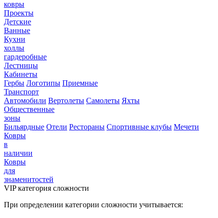
ковры
Проекты
Детские
Ванные
Кухни
холлы
гардеробные
Лестницы
Кабинеты
Гербы
Логотипы
Приемные
Транспорт
Автомобили
Вертолеты
Самолеты
Яхты
Общественные
зоны
Бильярдные
Отели
Рестораны
Спортивные клубы
Мечети
Ковры
в
наличии
Ковры
для
знаменитостей
VIP категория сложности
При определении категории сложности учитывается: