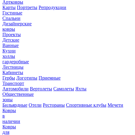
Артковры
Карты
Портреты
Репродукции
Гостиные
Спальни
Дизайнерские
ковры
Проекты
Детские
Ванные
Кухни
холлы
гардеробные
Лестницы
Кабинеты
Гербы
Логотипы
Приемные
Транспорт
Автомобили
Вертолеты
Самолеты
Яхты
Общественные
зоны
Бильярдные
Отели
Рестораны
Спортивные клубы
Мечети
Ковры
в
наличии
Ковры
для