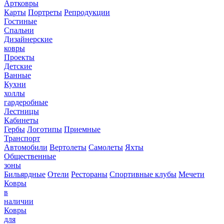
Артковры
Карты
Портреты
Репродукции
Гостиные
Спальни
Дизайнерские
ковры
Проекты
Детские
Ванные
Кухни
холлы
гардеробные
Лестницы
Кабинеты
Гербы
Логотипы
Приемные
Транспорт
Автомобили
Вертолеты
Самолеты
Яхты
Общественные
зоны
Бильярдные
Отели
Рестораны
Спортивные клубы
Мечети
Ковры
в
наличии
Ковры
для