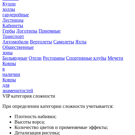
Кухни
холлы
гардеробные
Лестницы
Кабинеты
Гербы
Логотипы
Приемные
Транспорт
Автомобили
Вертолеты
Самолеты
Яхты
Общественные
зоны
Бильярдные
Отели
Рестораны
Спортивные клубы
Мечети
Ковры
в
наличии
Ковры
для
знаменитостей
VIP категория сложности
При определении категории сложности учитывается:
Плотность набивки;
Высоты ворса;
Количество цветов и применяемые эффекты;
Детализация рисунка;