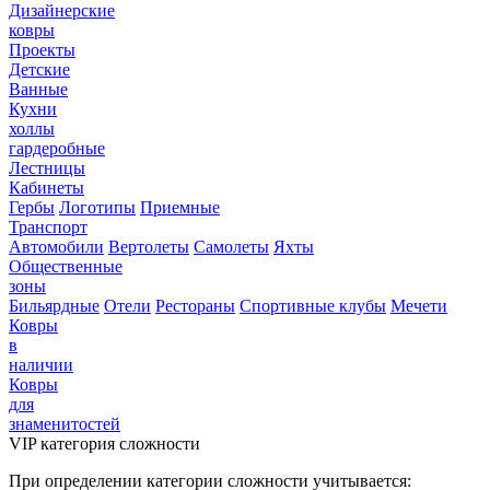
Дизайнерские
ковры
Проекты
Детские
Ванные
Кухни
холлы
гардеробные
Лестницы
Кабинеты
Гербы
Логотипы
Приемные
Транспорт
Автомобили
Вертолеты
Самолеты
Яхты
Общественные
зоны
Бильярдные
Отели
Рестораны
Спортивные клубы
Мечети
Ковры
в
наличии
Ковры
для
знаменитостей
VIP категория сложности
При определении категории сложности учитывается: