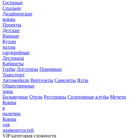
Гостиные
Спальни
Дизайнерские
ковры
Проекты
Детские
Ванные
Кухни
холлы
гардеробные
Лестницы
Кабинеты
Гербы
Логотипы
Приемные
Транспорт
Автомобили
Вертолеты
Самолеты
Яхты
Общественные
зоны
Бильярдные
Отели
Рестораны
Спортивные клубы
Мечети
Ковры
в
наличии
Ковры
для
знаменитостей
VIP категория сложности