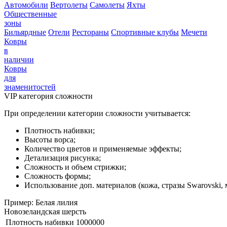
Автомобили
Вертолеты
Самолеты
Яхты
Общественные
зоны
Бильярдные
Отели
Рестораны
Спортивные клубы
Мечети
Ковры
в
наличии
Ковры
для
знаменитостей
VIP категория сложности
При определении категории сложности учитывается:
Плотность набивки;
Высоты ворса;
Количество цветов и применяемые эффекты;
Детализация рисунка;
Сложность и объем стрижки;
Сложность формы;
Использование доп. материалов (кожа, стразы Swarovski, м
Пример: Белая лилия
Новозеландская шерсть
Плотность набивки
1000000