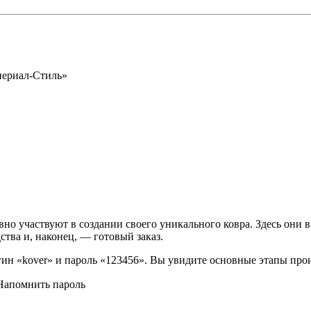
периал-Стиль»
вно участвуют в создании своего уникального ковра. Здесь они 
ства и, наконец, — готовый заказ.
логин «kover» и пароль «123456». Вы увидите основные этапы про
Напомнить пароль