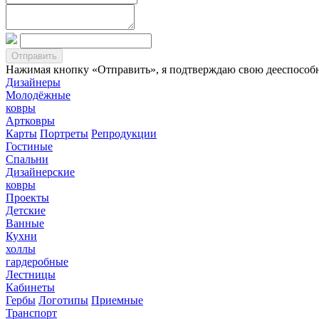
Нажимая кнопку «Отправить», я подтверждаю свою дееспособно
Дизайнеры
Молодёжные
ковры
Артковры
Карты
Портреты
Репродукции
Гостиные
Спальни
Дизайнерские
ковры
Проекты
Детские
Ванные
Кухни
холлы
гардеробные
Лестницы
Кабинеты
Гербы
Логотипы
Приемные
Транспорт