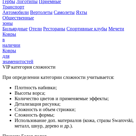
Гербы
Логотипы
Приемные
Транспорт
Автомобили
Вертолеты
Самолеты
Яхты
Общественные
зоны
Бильярдные
Отели
Рестораны
Спортивные клубы
Мечети
Ковры
в
наличии
Ковры
для
знаменитостей
VIP категория сложности
При определении категории сложности учитывается:
Плотность набивки;
Высоты ворса;
Количество цветов и применяемые эффекты;
Детализация рисунка;
Сложность и объем стрижки;
Сложность формы;
Использование доп. материалов (кожа, стразы Swarovski,
металл, шнур, дерево и др.).