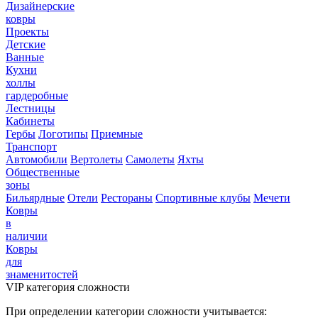
Дизайнерские
ковры
Проекты
Детские
Ванные
Кухни
холлы
гардеробные
Лестницы
Кабинеты
Гербы
Логотипы
Приемные
Транспорт
Автомобили
Вертолеты
Самолеты
Яхты
Общественные
зоны
Бильярдные
Отели
Рестораны
Спортивные клубы
Мечети
Ковры
в
наличии
Ковры
для
знаменитостей
VIP категория сложности
При определении категории сложности учитывается: