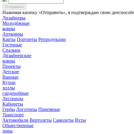
Нажимая кнопку «Отправить», я подтверждаю свою дееспособно
Дизайнеры
Молодёжные
ковры
Артковры
Карты
Портреты
Репродукции
Гостиные
Спальни
Дизайнерские
ковры
Проекты
Детские
Ванные
Кухни
холлы
гардеробные
Лестницы
Кабинеты
Гербы
Логотипы
Приемные
Транспорт
Автомобили
Вертолеты
Самолеты
Яхты
Общественные
зоны