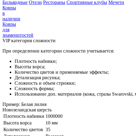
Бильярдные
Отели
Рестораны
Спортивные клубы
Мечети
Ковры
в
наличии
Ковры
для
знаменитостей
VIP категория сложности
При определении категории сложности учитывается:
Плотность набивки;
Высоты ворса;
Количество цветов и применяемые эффекты;
Детализация рисунка;
Сложность и объем стрижки;
Сложность формы;
Использование доп. материалов (кожа, стразы Swarovski, м
Пример: Белая лилия
Новозеландская шерсть
Плотность набивки
1000000
Высота ворса
10 мм
Количество цветов
35