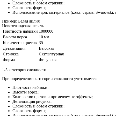
Сложность и объем стрижки;
Сложность формы;
Использование доп. материалов (кожа, стразы Swarovski, м
Пример: Белая лилия
Новозеландская шерсть
Плотность набивки
1000000
Высота ворса
10 мм
Количество цветов
35
Детализация
Высокая
Стрижка
Скульптурная
Форма
Фигурная
1-3 категория сложности
При определении категории сложности учитывается:
Плотность набивки;
Высоты ворса;
Количество цветов и применяемые эффекты;
Детализация рисунка;
Сложность и объем стрижки;
Сложность формы;
Использование доп. материалов (кожа, стразы Swarovski, м