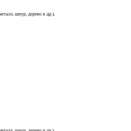
еталл, шнур, дерево и др.).
еталл, шнур, дерево и др.).