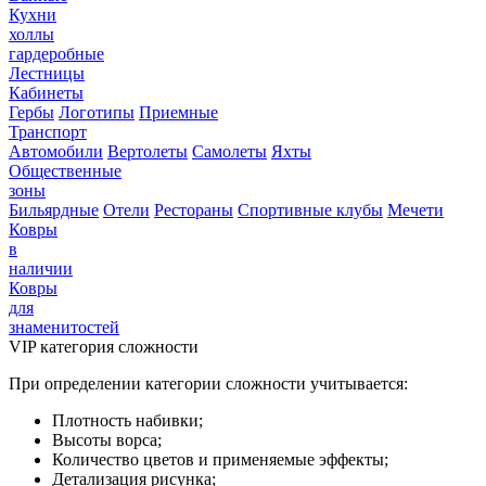
Кухни
холлы
гардеробные
Лестницы
Кабинеты
Гербы
Логотипы
Приемные
Транспорт
Автомобили
Вертолеты
Самолеты
Яхты
Общественные
зоны
Бильярдные
Отели
Рестораны
Спортивные клубы
Мечети
Ковры
в
наличии
Ковры
для
знаменитостей
VIP категория сложности
При определении категории сложности учитывается:
Плотность набивки;
Высоты ворса;
Количество цветов и применяемые эффекты;
Детализация рисунка;