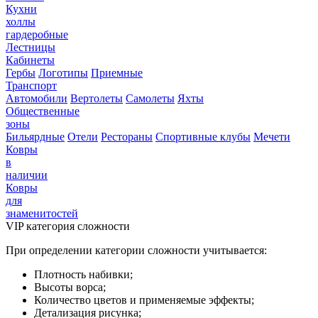
Кухни
холлы
гардеробные
Лестницы
Кабинеты
Гербы
Логотипы
Приемные
Транспорт
Автомобили
Вертолеты
Самолеты
Яхты
Общественные
зоны
Бильярдные
Отели
Рестораны
Спортивные клубы
Мечети
Ковры
в
наличии
Ковры
для
знаменитостей
VIP категория сложности
При определении категории сложности учитывается:
Плотность набивки;
Высоты ворса;
Количество цветов и применяемые эффекты;
Детализация рисунка;