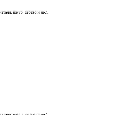
еталл, шнур, дерево и др.).
еталл, шнур, дерево и др.).