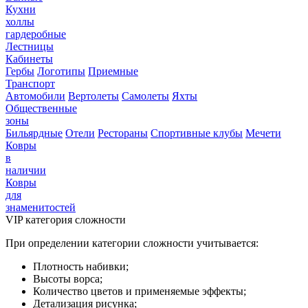
Кухни
холлы
гардеробные
Лестницы
Кабинеты
Гербы
Логотипы
Приемные
Транспорт
Автомобили
Вертолеты
Самолеты
Яхты
Общественные
зоны
Бильярдные
Отели
Рестораны
Спортивные клубы
Мечети
Ковры
в
наличии
Ковры
для
знаменитостей
VIP категория сложности
При определении категории сложности учитывается:
Плотность набивки;
Высоты ворса;
Количество цветов и применяемые эффекты;
Детализация рисунка;