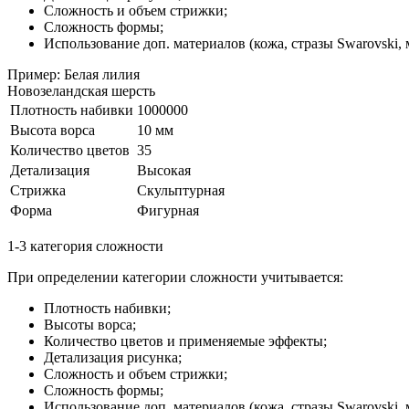
Сложность и объем стрижки;
Сложность формы;
Использование доп. материалов (кожа, стразы Swarovski, м
Пример: Белая лилия
Новозеландская шерсть
Плотность набивки
1000000
Высота ворса
10 мм
Количество цветов
35
Детализация
Высокая
Стрижка
Скульптурная
Форма
Фигурная
1-3 категория сложности
При определении категории сложности учитывается:
Плотность набивки;
Высоты ворса;
Количество цветов и применяемые эффекты;
Детализация рисунка;
Сложность и объем стрижки;
Сложность формы;
Использование доп. материалов (кожа, стразы Swarovski, м